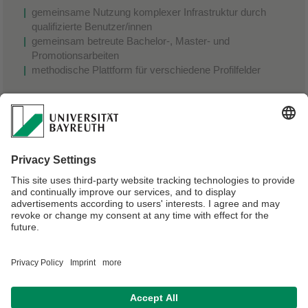
gemeinsame Nutzung komplexer Infrastruktur durch
qualifizierte Benutzer/innen
gemeinsam betreute Bachelor-, Master- und
Promotionsarbeiten
methodische Plattform für verschiedene Profilfelder
Perspektiven
Nukleationskeim für kollaborative Forschungsinitiativen
(national/international)
Unterstützung der strukturierten und internationalen
Graduiertenausbildung
Verantwortlich für die Redaktion:
Peter Hagen