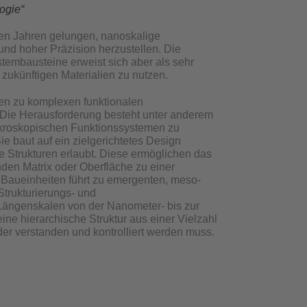
ogie“
zten Jahren gelungen, nanoskalige
nd hoher Präzision herzustellen. Die
stembausteine erweist sich aber als sehr
zukünftigen Materialien zu nutzen.
ten zu komplexen funktionalen
 Die Herausforderung besteht unter anderem
akroskopischen Funktionssystemen zu
ie baut auf ein zielgerichtetes Design
ge Strukturen erlaubt. Diese ermöglichen das
den Matrix oder Oberfläche zu einer
 Baueinheiten führt zu emergenten, meso-
trukturierungs- und
 Längenskalen von der Nanometer- bis zur
ne hierarchische Struktur aus einer Vielzahl
r verstanden und kontrolliert werden muss.