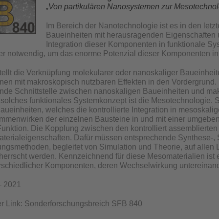
„Von partikulären Nanosystemen zur Mesotechnol
Im Bereich der Nanotechnologie ist es in den let
Baueinheiten mit herausragenden Eigenschaften u
Integration dieser Komponenten in funktionale Sy
ber notwendig, um das enorme Potenzial dieser Komponenten in 
ellt die Verknüpfung molekularer oder nanoskaliger Baueinhei
en mit makroskopisch nutzbaren Effekten in den Vordergrund.
lende Schnittstelle zwischen nanoskaligen Baueinheiten und m
n solches funktionales Systemkonzept ist die Mesotechnologie. S
aueinheiten, welches die kontrollierte Integration in mesoskali
ammenwirken der einzelnen Bausteine in und mit einer umgeben
nktion. Die Kopplung zwischen den kontrolliert assemblierten
erialeigenschaften. Dafür müssen entsprechende Synthese-, S
ungsmethoden, begleitet von Simulation und Theorie, auf allen
errscht werden. Kennzeichnend für diese Mesomaterialien ist ei
schiedlicher Komponenten, deren Wechselwirkung untereinande
 - 2021
r Link:
Sonderforschungsbreich SFB 840