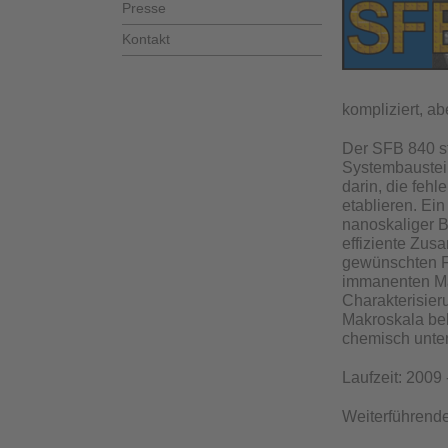
Presse
Kontakt
kompliziert, a
Der SFB 840 st
Systembaustein
darin, die feh
etablieren. Ei
nanoskaliger B
effiziente Zus
gewünschten Fu
immanenten Mat
Charakterisier
Makroskala beh
chemisch unter
Laufzeit: 2009
Weiterführende