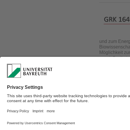
und zum Energi
Biowissenschaf
Möglichkeit zu
speziell mit e
auseinanderzu
Laufzeit: 2010
Verantwortlich für 