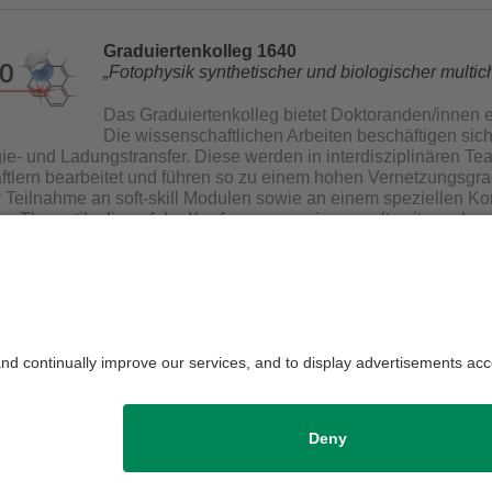
Graduiertenkolleg 1640
„Fotophysik synthetischer und biologischer mult
Das Graduiertenkolleg bietet Doktoranden/innen ein
Die wissenschaftlichen Arbeiten beschäftigen sic
e- und Ladungstransfer. Diese werden in interdisziplinären T
tlern bearbeitet und führen so zu einem hohen Vernetzungsgrad
r Teilnahme an soft-skill Modulen sowie an einem speziellen Ko
iner Thematik, die auf der Konferenz von einem weltweit anerkan
setzen.
 - 2019
die Redaktion:
Peter Hagen
Datenschutz / Disclaimer
Impressum
H