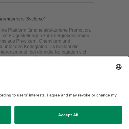
ichromophorer Systeme“
e Plattform für eine strukturierte Promotion.
h mit Fragestellungen zur Energiekonversion
eams aus Physikern, Chemikern und
 unter den Kollegiaten. Es besteht die
nferenzmodul, bei dem die Kollegiaten sich
nten Wissenschaftler vertreten wird,
ausordnung
Sitemap
Kontakt
Barrierefreiheitserklärung